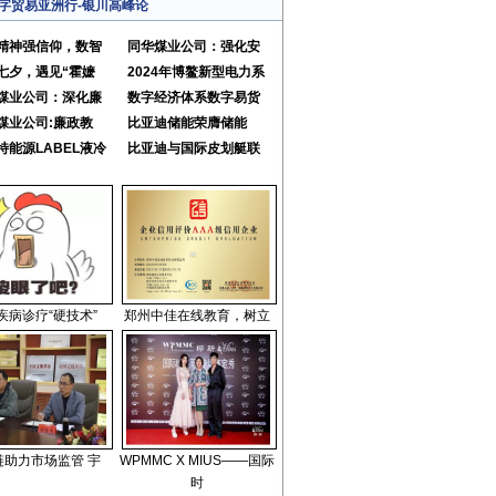
字贸易亚洲行-银川高峰论
精神强信仰，数智
同华煤业公司：强化安
七夕，遇见“霍嬷
2024年博鳌新型电力系
煤业公司：深化廉
数字经济体系数字易货
煤业公司:廉政教
比亚迪储能荣膺储能
特能源LABEL液冷
比亚迪与国际皮划艇联
疾病诊疗“硬技术”
郑州中佳在线教育，树立
链助力市场监管 宇
WPMMC X MIUS——国际
时