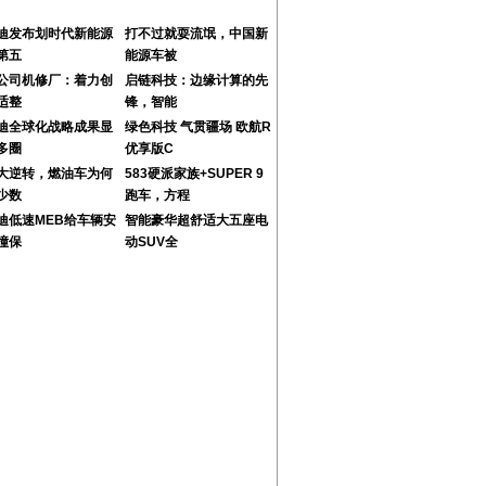
迪发布划时代新能源
打不过就耍流氓，中国新
第五
能源车被
公司机修厂：着力创
启链科技：边缘计算的先
适整
锋，智能
迪全球化战略成果显
绿色科技 气贯疆场 欧航R
多圈
优享版C
大逆转，燃油车为何
583硬派家族+SUPER 9
少数
跑车，方程
迪低速MEB给车辆安
智能豪华超舒适大五座电
撞保
动SUV全