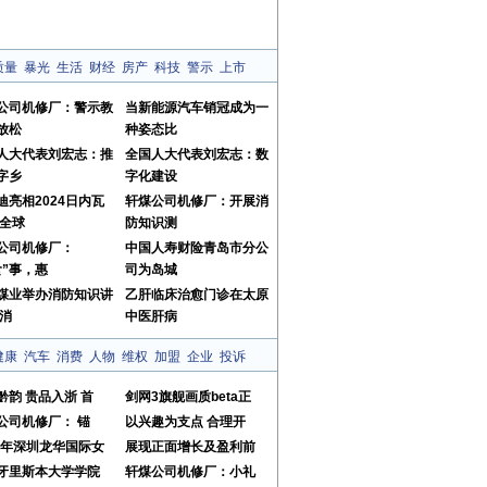
质量
暴光
生活
财经
房产
科技
警示
上市
公司机修厂：警示教
当新能源汽车销冠成为一
放松
种姿态比
人大代表刘宏志：推
全国人大代表刘宏志：数
字乡
字化建设
迪亮相2024日内瓦
轩煤公司机修厂：开展消
 全球
防知识测
公司机修厂：
中国人寿财险青岛市分公
食”事，惠
司为岛城
煤业举办消防知识讲
乙肝临床治愈门诊在太原
及消
中医肝病
健康
汽车
消费
人物
维权
加盟
企业
投诉
黔韵 贵品入浙 首
剑网3旗舰画质beta正
公司机修厂： 锚
以兴趣为支点 合理开
23年深圳龙华国际女
展现正面增长及盈利前
牙里斯本大学学院
轩煤公司机修厂：小礼