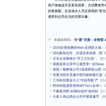
用户体验提升至更高境界，为消费者带
的新旗舰，在这场令人无比羡
艳的
“
星光
感受到点亮生活的无限乐趣。
多媒体报纸:
与“星”共赏：全智贤 &
2025好用免费的Web 应用防火墙 -
深化数智合作，共谋未来发展，阳
京东企业购推出“开工大礼包”，
02-
国家超算太原中心邀您来一起Deep
喜报！榆树坡公司1项成果获山西
0
张重为院长受邀中国为邮政银行嘉
三沛科技重金引入“中娃亮眼”产
12-
阿诗特能源荣登BNEFTier1全球一
1
千载黄河畔·好物在临州“临州好
11-
大家人寿山西分公司开展客服节
10