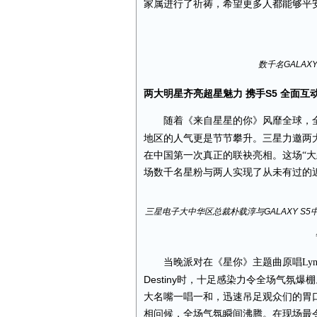
家属进行了祈祷，希望更多人都能够平
数千名
GALAXY
S5
两大明星齐亮超星魅力
携手
全面互
随着《来自星星的你》风靡全球，
地区的
人气更是节节攀升
。三星
力邀两
在中国第一次真正
的联袂亮相。这
场
“
大
场
数千
名星粉与两人实现了从未有过的
三星电子大中华区总裁朴载淳与
GALAXY S5
当晚派对在《星你》主题曲原唱Ly
Destiny
时，十足感染力令全场气氛爆棚
大名嘴一唱一和，迅速吊足观众们的胃
相问候，全场气氛瞬间沸腾。在现场最