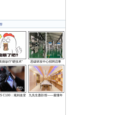
荐
疾病诊疗“硬技术”
思碳研发中心招聘启事
S C100：规则改变
九先生轰趴馆——最懂年