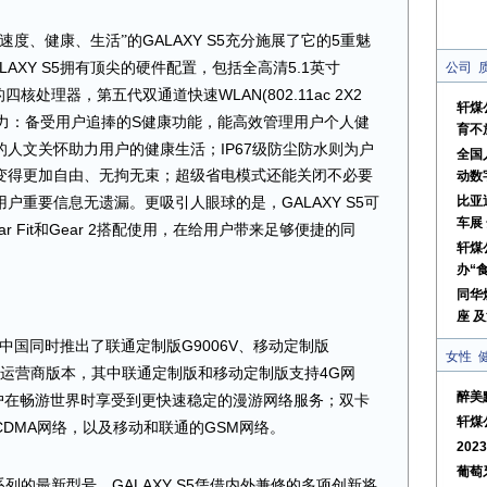
GALAXY S5
5
速度、健康、
生活
”
的
充分施展了它的
重魅
LAXY S5
5.1
拥有顶尖的硬件配置，包括全高清
英寸
公司
WLAN(802.11ac 2X2
的四核处理器，第五代双通道快速
轩煤
S
力：备受用户追捧的
健康功能，能高效管理用户个人健
育不
IP67
的人文关怀助力用户的健康生活；
级防尘防水则为户
全国
变得更加自由、无拘无束；超级省电模式还能关闭不必要
动数
GALAXY S5
比亚
用户重要信息无遗漏。更吸引人眼球的是，
可
车展
r Fit
Gear 2
和
搭配使用，在给用户带来足够便捷的同
轩煤
办“
同华
座 
G9006V
中国同时推出了联通定制版
、移动定制版
女性
4G
运营商版本，其中联通定制版和移动定制版支持
网
醉美
户在畅游世界时享受到
更快速稳定的漫游网络服务
；双卡
轩煤
CDMA
GSM
网络，以及移动和联通的
网络。
20
葡萄
GALAXY S5
系列的最新型号，
凭借内外兼修的多项创新将