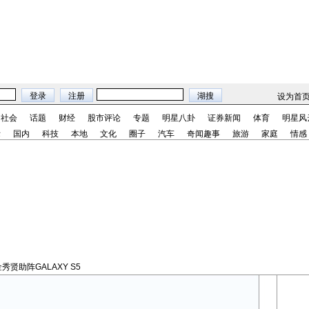
设为首
社会
话题
财经
股市评论
专题
明星八卦
证券新闻
体育
明星风
际
国内
科技
本地
文化
圈子
汽车
奇闻趣事
旅游
家庭
情感
金秀贤助阵GALAXY S5