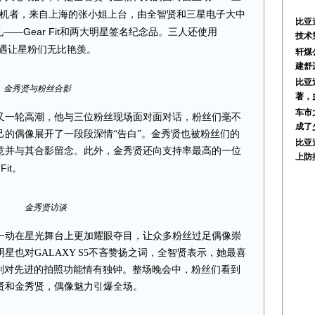
机者，来自上海的张小姐上台，由全智贤和三星电子大中
比亚
Gear Fit
礼
——
和两大明星签名纪念品。三人还使用
技术
待遇让星粉们无比艳羡。
轩煤
建舒
比亚
金秀贤与粉丝合影
著，
车市
又一轮高潮，他与三位粉丝现场面对面对话，粉丝们毫不
成了
的偶像展开了一段段深情“告白”
。金秀贤也被粉丝们的
比亚
意并与其合影留念。此外，金秀贤还向支持率最高的一位
上防
Fit
。
金秀贤访谈
一动在星光舞台上更加耀眼夺目，让众多粉丝过足偶像崇
明星也对
GALAXY S5
不吝赞扬之词，全智贤表示，她最喜
则对先进的拍照功能情有独钟。整场晚会中，粉丝们看到
贤和金秀贤，偶像魅力引爆全场。