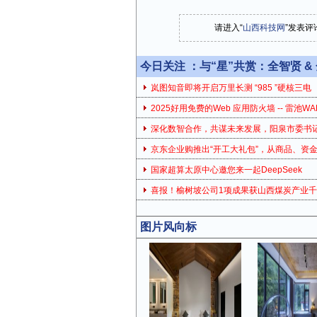
请进入“
山西科技网
”发表评
今日关注 ：
与“星”共赏：全智贤 & 
岚图知音即将开启万里长测 “985 ”硬核三电
2025好用免费的Web 应用防火墙 -- 雷池WA
深化数智合作，共谋未来发展，阳泉市委书
京东企业购推出“开工大礼包”，从商品、资
国家超算太原中心邀您来一起DeepSeek
喜报！榆树坡公司1项成果获山西煤炭产业
图片风向标