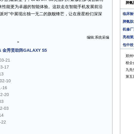
脾氨
来性能更为卓越的智能体验。这款走在智能手机发展前沿
派对
”
中
展现出独一无二的旗舰锋芒，让在座星粉们深深
临床验
脾氨肽
机修厂
亮相第
编辑:系统采编
>
包中校
 金秀贤助阵GALAXY S5
郑州
03-21
校企
03-17
九先
13
第五
02-10
1-16
12-20
03
2-03
14
-22