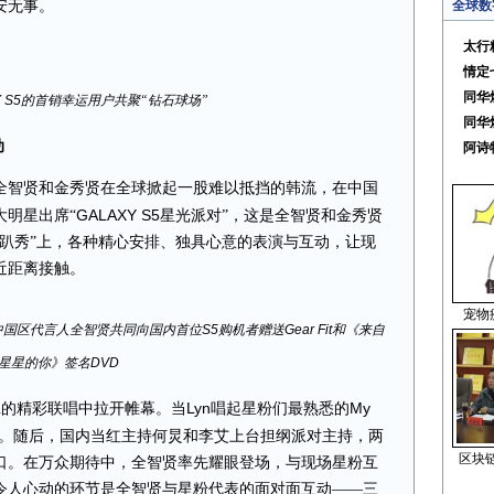
安无事。
全球数
太行
情定
同华
 S5
的首销幸运用户共聚
“钻石球场”
同华
动
阿诗
全智贤和金秀贤在全球掀起一股难以抵挡的韩流，在中国
GALAXY S5
大明星出席
“
星光派对
”
，这是
全智贤和金秀贤
趴秀
”
上，
各种精心安排、独具心意的表演与互动，让现
近距离接触。
宠物
中国区代言人全智贤共同向国内首位
S5
购机者赠送
Gear Fit
和《来自
星星的你》签名
DVD
Lyn
My
n的精彩联唱中拉开帷幕
。当
唱起星粉们最熟悉的
。随后，国内当红主持何炅和李艾上台担纲派对主持，两
区块
口。在万众期待中，全智贤率先耀眼登场，与现场星粉互
令人心动的环节是全智贤与星粉代表的面对面互动
——
三