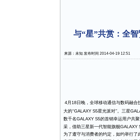
与“星”共赏：全智贤
来源：未知 发布时间 2014-04-19 12:51
4
18
月
日晚，全球移动通信与数码融合
GALAXY S5
GAL
大的
“
星光派对
”
。
三星
GALAXY S5
数千名
的首销幸运用户共聚
GALAXY 
采，借助三星新一代智能旗舰
为了遵守与消费者的约定，如约举行了