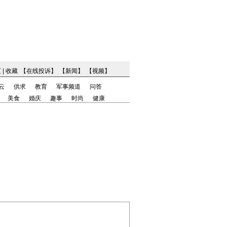
页
|
收藏
【
在线投诉
】
【
新闻
】
【
视频
】
云
供求
教育
军事频道
问答
美食
婚庆
趣事
时尚
健康