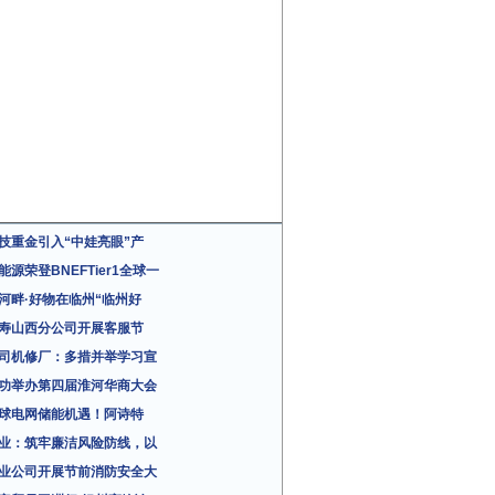
技重金引入“中娃亮眼”产
能源荣登BNEFTier1全球一
河畔·好物在临州“临州好
寿山西分公司开展客服节
司机修厂：多措并举学习宣
功举办第四届淮河华商大会
球电网储能机遇！阿诗特
业：筑牢廉洁风险防线，以
业公司开展节前消防安全大