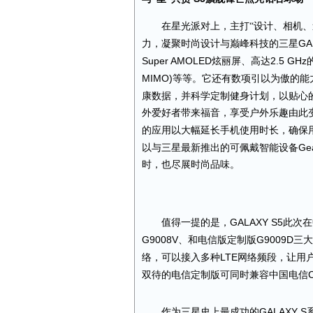
在星光派对上，
主打
“
设计、相
机、
GA
力，
凝聚时尚设计与巅峰科技的三星
Super AMOLED
2.5 GHz
炫丽屏、高达
MIMO)
等等。它还有数项引以为傲的能
康数据，并科学定制健身计划，以贴心
外爱好者带来福音，享受户外乐趣由此
的应用以大幅延长手机使用时长，确保
Gea
以与三星最新推出的
可佩戴智能设备
时，也尽展时尚品味。
GALAXY S5
值得一提的是，
此次在
G9008V
G9009D
、和电信版定制版
三大
LTE
络，可以接入多种
网络频段，让用
双待的电信定制版可同时兼容中国电信
GALAXY S
作为三星史上最成功的