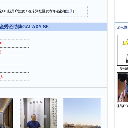
论>> [新用户注意！在东湖社区发表评论必须
注册
]
金秀贤助阵GALAXY S5
热点推
F
记一
金
宠物
千人
佳能EO