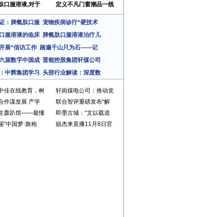
肽口服溶液,对于
定义不凡门窗潮品一线
证：脾氨肽口服
宠物疾病诊疗“硬技术
口服溶液的临床
脾氨肽口服溶液治疗儿
开展“信访工作
踏遍千山只为石——记
六届数字中国成
晋能控股集团轩煤公司
：中辉集团学习
头部行业解读：深度数
中佳在线教育，树
轩岗煤电公司：推动党
合作谋发展 产学
联合智评重磅发布“解
生轰趴馆——最懂
即墨古城：“文以载道
届“中国梦·旗袍
姐杰来直播11月8日官