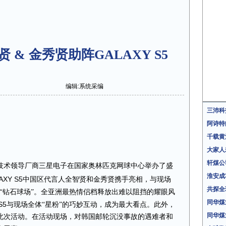
 & 金秀贤助阵GALAXY S5
编辑:系统采编
三沛科
阿诗特
千载黄
大家人
轩煤公
技术领导厂商三星电子在国家奥林匹克网球中心举办了盛
淮安成
AXY S5
中国区代言人全智贤和金秀贤携手亮相，与现场
共探全
“钻石球场”
。全亚洲最热情侣档
释
放出难以阻挡的耀眼风
同华煤
S5
与现场
全体“星粉”的巧妙
互动，成为最大看点。此外，
同华煤
此次活动。在活动现场，对韩国邮轮沉没事故的遇难者和