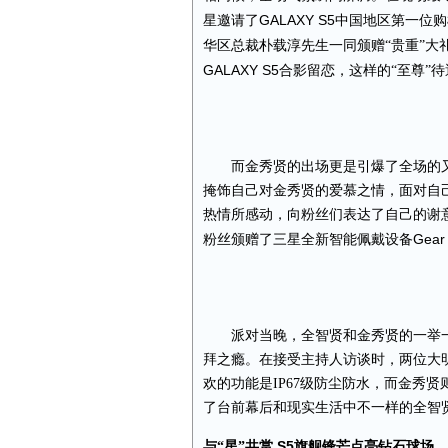
GALAXY S5
星邀请了
中国地区第一位购
华区总裁朴载淳先生一同颁赠“贵重”大
GALAXY S5
合影留恋，这样的“至尊”
而金秀贤的出场更是引爆了全场的
掩饰自己对金秀贤的爱慕之情，面对自己
热情所感动，向粉丝们表达了自己的谢
Gear 
粉丝颁赠了三星全新智能佩戴设备
派对当晚，全智贤和金秀贤的一举
拜之瘾。在接受主持人访谈时，两位大
欢的功能是
IP67
级防尘防水，而金秀贤
了台前幕后和现实生活中不一样的全智
S5
与
“
星
”
共赏
旗舰锋芒点亮钻石球场