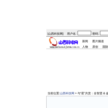
[
山西科技网
]
用户名:
密码:
新闻
图片频道
人物
原创
国
当前位置:
山西科技网
> 与“星”共赏：全智贤 & 