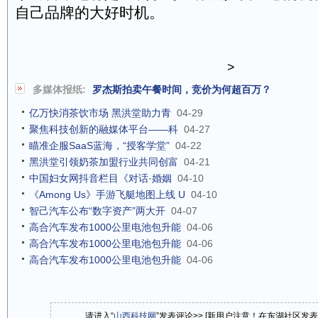
自己品牌的大好时机。
>
多媒体报纸:
罗杰斯拍卖午餐时间，竞价为何超百万？
亿万快消茶饮市场 黑洪堂助力青
04-29
聚焦科技创新的融媒体平台——科
04-27
瞄准企服SaaS蓝海，“授客学堂”
04-22
黑洪堂引领奶茶加盟行业共同创富
04-21
中国妇女网抖音栏目《对话·婚姻
04-10
《Among Us》手游飞艇地图上线 U
04-10
智己汽车公布“数字资产”两大开
04-07
高合汽车发布1000公里电池包升能
04-06
高合汽车发布1000公里电池包升能
04-06
高合汽车发布1000公里电池包升能
04-06
请进入“
山西科技网
”发表评论>> [新用户注意！在东湖社区发