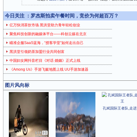
今日关注 ：
罗杰斯拍卖午餐时间，竞价为何超百万？
亿万快消茶饮市场 黑洪堂助力青年轻松创业
聚焦科技创新的融媒体平台——科创云媒在北京
瞄准企服SaaS蓝海，“授客学堂”如何走出自己
黑洪堂引领奶茶加盟行业共同创富
中国妇女网抖音栏目《对话·婚姻》正式上线
《Among Us》手游飞艇地图上线 UU手游加速器
图片风向标
孔斌国际王者队,走进