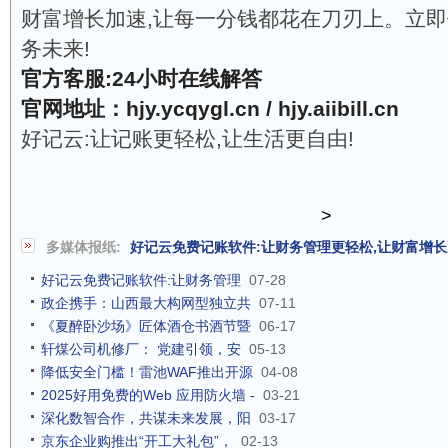
财富增长加速,让每一分钱都花在刀刃上。立即
务未来!
官方客服:24小时在线解答
官网地址：hjy.ycqygl.cn / hjy.aiibill.cn
好记云:让记账更轻松,让生活更自由!
>
多媒体报纸:
好记云免费记账软件:让财务管理更轻松,让财富增
好记云免费记账软件:让财务管理
07-28
政企携手：山西最大构网型独立共
07-11
《夏醉卧沙场》匠体酒仓书酒节暨
06-17
轩煤公司机修厂： 党建引领，安
05-13
降低安全门槛！雷池WAF推出开源
04-08
2025好用免费的Web 应用防火墙 -
03-21
深化数智合作，共谋未来发展，阳
03-17
京东企业购推出“开工大礼包”，
02-13