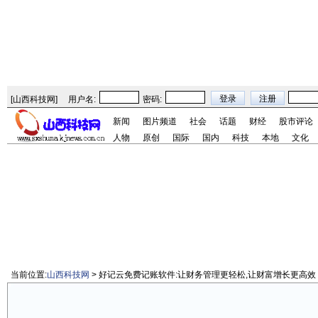
[
山西科技网
]
用户名:
密码:
新闻
图片频道
社会
话题
财经
股市评论
人物
原创
国际
国内
科技
本地
文化
当前位置:
山西科技网
> 好记云免费记账软件:让财务管理更轻松,让财富增长更高效