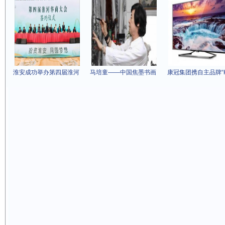
淮安成功举办第四届淮河
马培童——中国焦墨书画
康冠集团携自主品牌“