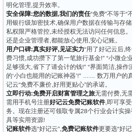
明化管理,提升效率。
安全保障:您的数据,我们的责任
“免费”不等于“
用银行级加密技术,确保用户数据在传输与存
私权限严格管控,未经授权无法访问任何信息
还是企业管理者,都能放心使用,安心记账。
用户口碑:真实好评,见证实力
“用了好记云后,
费习惯,成功攒下了第一笔旅行基金!” “小微企
足够强大,省下了请会计的钱!” “界面简洁,操作
的‘小白也能用的记账神器’!” …… 数万用户的
记云“免费不廉价,好用更贴心”的承诺。
立即行动:免费开启财富管理之旅
无需付费,无
需用手机号注册
好记云免费记账软件
,即可享
务。现在注册还可领取专属28个行业会计实
具等实用资源!
记账软件
选“好记云”,
免费记账软件
更要选“好记