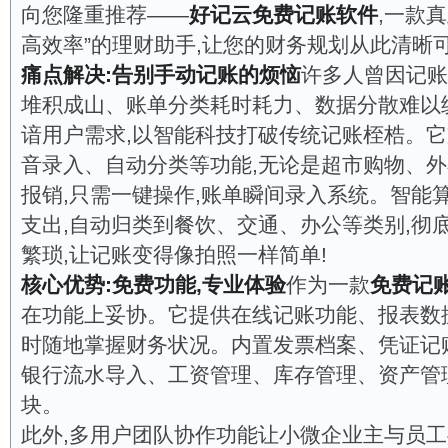
向您隆重推荐——
好记云免费记账软件
,一款
高效率”的理财助手,让您的财务规划从此清晰可
痛点解决:告别手动记账的烦恼
许多人曾因记账
堆积成山、账单分类耗时耗力、数据分散难以
谙用户需求,以智能科技打破传统记账桎梏。
音录入、自动分类等功能,无论是超市购物、外
报销,只需一键操作,账单瞬间录入系统。智能
支出,自动归类到餐饮、交通、办公等类别,彻
繁琐,让记账变得像拍照一样简单!
核心优势:免费功能,专业体验
作为一款
免费记
在功能上妥协。它提供在线记账功能、报表数
时随地掌握财务状况。内置发票档案、凭证记
银行流水导入、工资管理、库存管理、资产管
块。
此外,多用户团队协作功能让小微企业主与员工