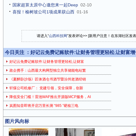
国家超算太原中心邀您来一起Deep
02-10
喜报！榆树坡公司1项成果获山西
01-16
请进入“
山西科技网
”发表评论>> [新用户注意！在东湖社区发
今日关注 ：
好记云免费记账软件:让财务管理更轻松,让财富
好记云免费记账软件:让财务管理更轻松,让财富
政企携手：山西最大构网型独立共享储能电站繁
《夏醉卧沙场》匠体酒仓书酒节暨汾州老酒经销
轩煤公司机修厂： 党建引领，安全保障，创新
降低安全门槛！雷池WAF推出开源版MCP服务，AI
岚图知音即将开启万里长测 “985 ”硬核三电
图片风向标