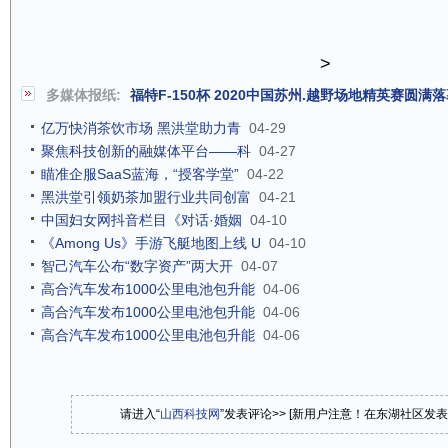
>
多媒体报纸:
福特F-150杯 2020中国苏州.越野场地精英赛圆满
亿万快消茶饮市场 黑洪堂助力青
04-29
聚焦科技创新的融媒体平台——科
04-27
瞄准企服SaaS蓝海，“授客学堂”
04-22
黑洪堂引领奶茶加盟行业共同创富
04-21
中国妇女网抖音栏目《对话·婚姻
04-10
《Among Us》手游飞艇地图上线 U
04-10
智己汽车公布“数字资产”两大开
04-07
高合汽车发布1000公里电池包升能
04-06
高合汽车发布1000公里电池包升能
04-06
高合汽车发布1000公里电池包升能
04-06
请进入“
山西科技网
”发表评论>> [新用户注意！在东湖社区发