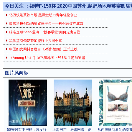
今日关注 ：
福特F-150杯 2020中国苏州.越野场地精英赛圆
亿万快消茶饮市场 黑洪堂助力青年轻松创业
聚焦科技创新的融媒体平台——科创云媒在北京
瞄准企服SaaS蓝海，“授客学堂”如何走出自己
黑洪堂引领奶茶加盟行业共同创富
中国妇女网抖音栏目《对话·婚姻》正式上线
《Among Us》手游飞艇地图上线 UU手游加速器
图片风向标
58安居客中房榜：激发行
上海房产 房盟网络 爱
从内衣微商看到的潮