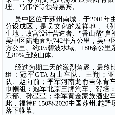
理、马伟华等领导嘉宾。
吴中区位于苏州南城，于2001年
分设成区，是吴文化的发祥地，《
生地，故宫设计营造者、"香山帮"鼻
吴中区陆地面积742平方公里，吴中区
方公里、约3/5碧波水域、180余公
近80%丘陵山体。
经过为期二天的激烈角逐，最终
组：冠军GTA西山车队、王翔；亚
队、赵向前；季军河南龙俞吉体育
巾帼组：冠军北京三牌汽车、贺培
乐部、孙莹莹；季军黄金家族酒业
此，福特F-150杯2020中国苏州.越
落下帷幕。