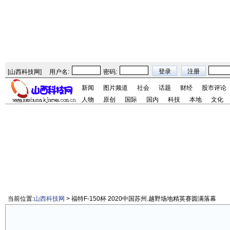
[
山西科技网
]
用户名:
密码:
新闻
图片频道
社会
话题
财经
股市评论
人物
原创
国际
国内
科技
本地
文化
当前位置:
山西科技网
> 福特F-150杯 2020中国苏州.越野场地精英赛圆满落幕