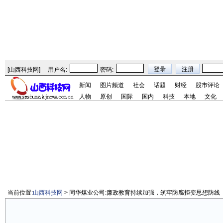
[
山西科技网
]
用户名:
密码:
新闻
图片频道
社会
话题
财经
股市评论
人物
原创
国际
国内
科技
本地
文化
当前位置:
山西科技网
> 同华煤业公司:廉政教育持续加强，筑牢防腐拒变思想防线