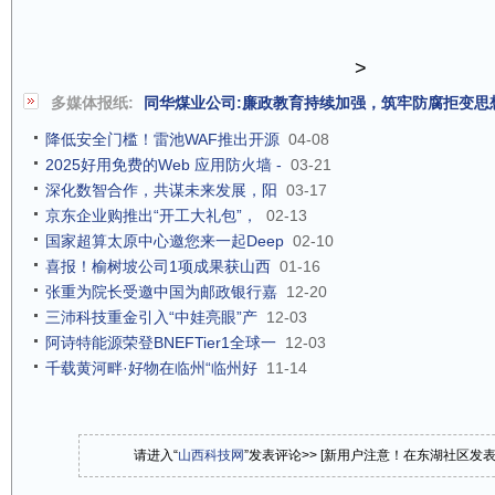
>
多媒体报纸:
同华煤业公司:廉政教育持续加强，筑牢防腐拒变思
降低安全门槛！雷池WAF推出开源
04-08
2025好用免费的Web 应用防火墙 -
03-21
深化数智合作，共谋未来发展，阳
03-17
京东企业购推出“开工大礼包”，
02-13
国家超算太原中心邀您来一起Deep
02-10
喜报！榆树坡公司1项成果获山西
01-16
张重为院长受邀中国为邮政银行嘉
12-20
三沛科技重金引入“中娃亮眼”产
12-03
阿诗特能源荣登BNEFTier1全球一
12-03
千载黄河畔·好物在临州“临州好
11-14
请进入“
山西科技网
”发表评论>> [新用户注意！在东湖社区发