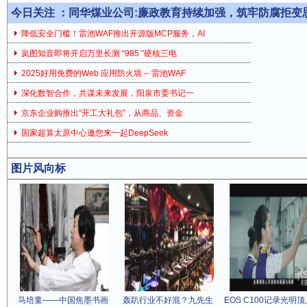
今日关注 ：
同华煤业公司:廉政教育持续加强，筑牢防腐拒变
降低安全门槛！雷池WAF推出开源版MCP服务，AI
岚图知音即将开启万里长测 “985 ”硬核三电
2025好用免费的Web 应用防火墙 -- 雷池WAF
深化数智合作，共谋未来发展，阳泉市委书记一
京东企业购推出“开工大礼包”，从商品、资金
国家超算太原中心邀您来一起DeepSeek
图片风向标
马培童——中国焦墨书画
轰趴行业不好混？九先生
EOS C100记录光明