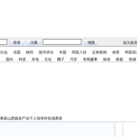
设为首
社会
话题
财经
股市评论
专题
明星八卦
证券新闻
体育
明星风
际
国内
科技
本地
文化
圈子
汽车
奇闻趣事
旅游
家庭
情感
成果获山西煤炭产业千人智库科技成果奖