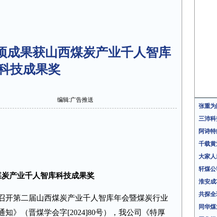
项成果获山西煤炭产业千人智库
科技成果奖
编辑:广告推送
张重为
三沛科
阿诗特
千载黄
大家人
轩煤公
煤炭产业千人智库科技成果奖
淮安成
共探全
召开第二届山西煤炭产业千人智库年会暨煤炭行业
同华煤
》（晋煤学会字[2024]80号），我公司《特厚