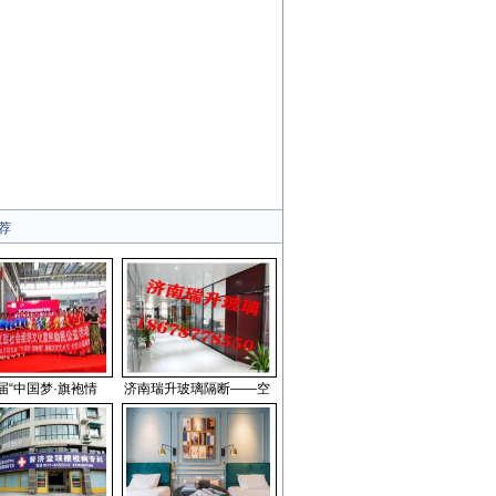
荐
届“中国梦·旗袍情
济南瑞升玻璃隔断——空