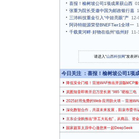
喜报！榆树坡公司1项成果获山西
0
张重为院长受邀中国为邮政银行嘉
三沛科技重金引入“中娃亮眼”产
12-
阿诗特能源荣登BNEFTier1全球一
1
千载黄河畔·好物在临州“临州好
11-
请进入“
山西科技网
”发表评
今日关注 ：
喜报！榆树坡公司1项
降低安全门槛！雷池WAF推出开源版MCP服
岚图知音即将开启万里长测 “985 ”硬核三电
2025好用免费的Web 应用防火墙 -- 雷池WA
深化数智合作，共谋未来发展，阳泉市委书
京东企业购推出“开工大礼包”，从商品、资
国家超算太原中心邀您来一起DeepSeek