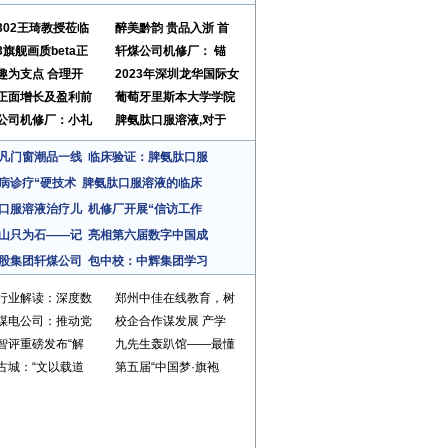
302王琦教授莅临
醉美黔韵 贵品入浙 首
3旗舰画质beta正
轩煤公司机修厂： 锚
趣为支点 合理开
2023年深圳龙华国际女
正面增长及盈利前
葡萄牙里斯本大学学院
公司机修厂：小礼
脾氨肽口服溶液,对于
凡门窗潮品一线
临床验证：脾氨肽口服
病诊疗“硬技术
脾氨肽口服溶液的临床
口服溶液治疗儿
机修厂开展“信访工作
山只为石——记
亮相第六届数字中国成
股集团轩煤公司
包中校：中辉集团学习
行业解读：深度数
郑州中佳在线教育，树
煤电公司：推动党
校企合作谋发展 产学
智评重磅发布“解
九先生轰趴馆——最懂
古城：“文以载道
第五届“中国梦·旗袍