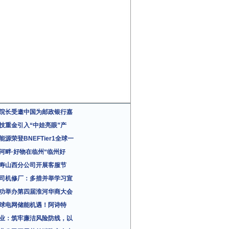
院长受邀中国为邮政银行嘉
技重金引入“中娃亮眼”产
能源荣登BNEFTier1全球一
河畔·好物在临州“临州好
寿山西分公司开展客服节
司机修厂：多措并举学习宣
功举办第四届淮河华商大会
球电网储能机遇！阿诗特
业：筑牢廉洁风险防线，以