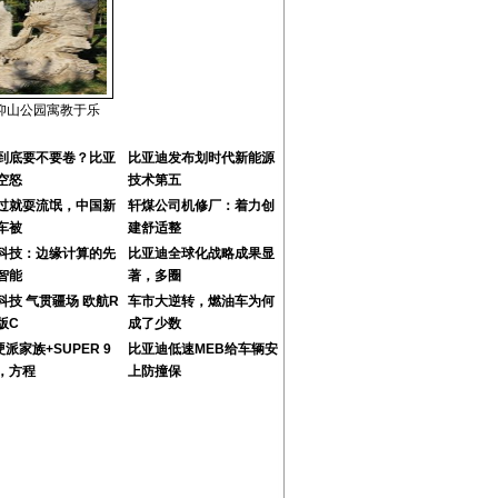
仰山公园寓教于乐
到底要不要卷？比亚
比亚迪发布划时代新能源
空怒
技术第五
过就耍流氓，中国新
轩煤公司机修厂：着力创
车被
建舒适整
科技：边缘计算的先
比亚迪全球化战略成果显
智能
著，多圈
科技 气贯疆场 欧航R
车市大逆转，燃油车为何
版C
成了少数
硬派家族+SUPER 9
比亚迪低速MEB给车辆安
，方程
上防撞保