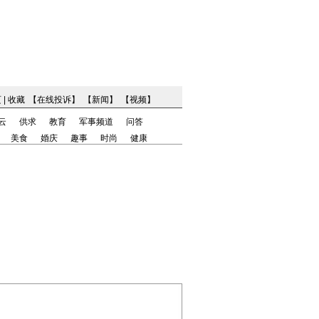
页
|
收藏
【
在线投诉
】
【
新闻
】
【
视频
】
云
供求
教育
军事频道
问答
美食
婚庆
趣事
时尚
健康