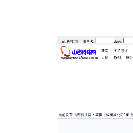
[
山西科技网
]
用户名:
密码:
新闻
图片频道
人物
原创
国
当前位置:
山西科技网
> 喜报！榆树坡公司1项