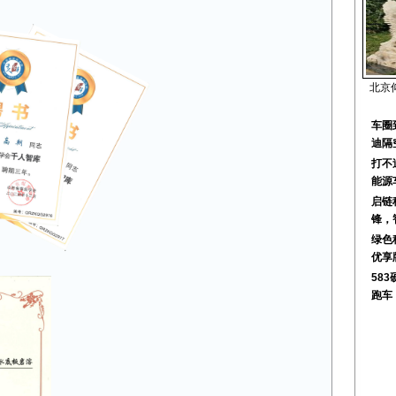
北京
车圈
迪隔
打不
能源
启链
锋，
绿色
优享
583
跑车