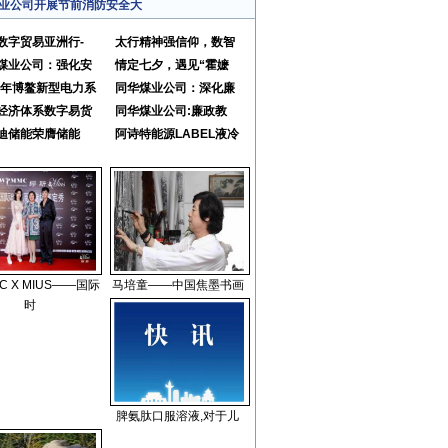
业公司开展节前消防安全大
数字贸易亚洲行-
太行精神强信仰，数智
煤业公司：强化安
情定七夕，遇见“霍嬷
24年博鳌新型电力系
同华煤业公司：深化廉
经济体系数字易货
同华煤业公司:廉政教
迪储能荣膺储能
阿诗特能源LABEL液冷
C X MIUS——国际
马培童——中国焦墨书画
时
脾氨肽口服溶液,对于儿