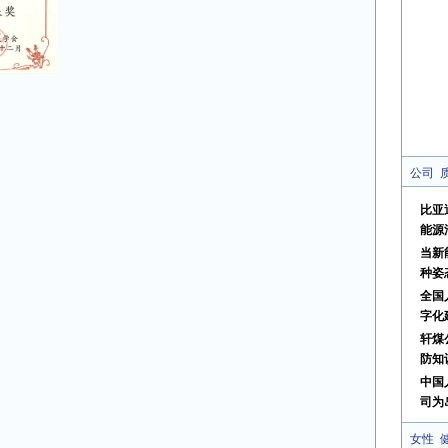
公司
比亚
能源
当新
种姿
全国
字化
轩煤
防知
中国
司为
女性