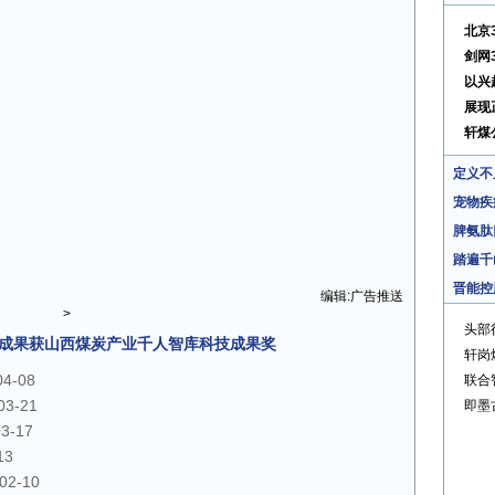
北京
剑网
以兴
展现
轩煤
定义不
宠物疾
脾氨肽
踏遍千
晋能控
编辑:广告推送
>
头部
项成果获山西煤炭产业千人智库科技成果奖
轩岗
04-08
联合
03-21
即墨
03-17
13
02-10