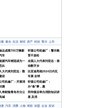
质量
暴光
生活
财经
房产
科技
警示
上市
迪达成第700万辆新
轩煤公司机修厂：警示教
汽车
育不放松
能源汽车销冠成为一
全国人大代表刘宏志：推
态比
动数字乡
人大代表刘宏志：数
比亚迪亮相2024日内瓦
建设
车展 全球
公司机修厂：开展消
轩煤公司机修厂：
识测
办“食”事，惠
人寿财险青岛市分公
同华煤业举办消防知识讲
岛城
座 及消
健康
汽车
消费
人物
维权
加盟
企业
投诉