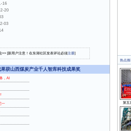
1-16
12-20
03
2-03
14
论>> [新用户注意！在东湖社区发表评论必须
注册
]
热点推
成果获山西煤炭产业千人智库科技成果奖
务，AI
F
第五
记一
金