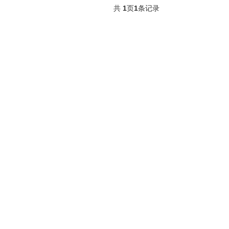
共
1
页
1
条记录