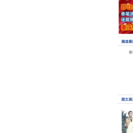
频道最
密
刚
图文展