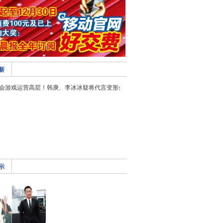
新
会游戏运营高层！韩庚、李冰冰疑将代言变形金
示